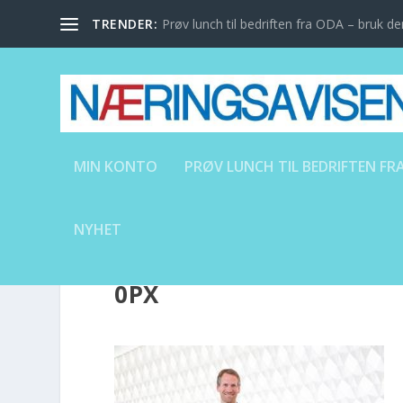
TRENDER:
Prøv lunch til bedriften fra ODA – bruk den
MIN KONTO
PRØV LUNCH TIL BEDRIFTEN FRA
NYHET
34239_SOPRA_STERIA_P
0PX