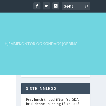
HJEMMEKONTOR OG SØNDAGS JOBBING
0
SISTE INNLEGG
Prøv lunch til bedriften fra ODA –
bruk denne linken og få kr 100 å