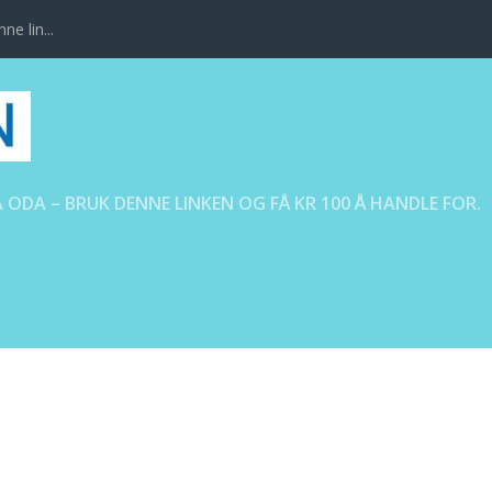
ne lin...
 ODA – BRUK DENNE LINKEN OG FÅ KR 100 Å HANDLE FOR.
OWER_OF_SHARING_2019_0068_50