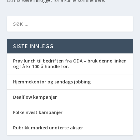
Du må være
innlogget
for å kunne kommentere.
SISTE INNLEGG
Prøv lunch til bedriften fra ODA – bruk denne linken
og få kr 100 å handle for.
Hjemmekontor og søndags jobbing
Dealflow kampanjer
Folkeinvest kampanjer
Rubrikk marked unoterte aksjer