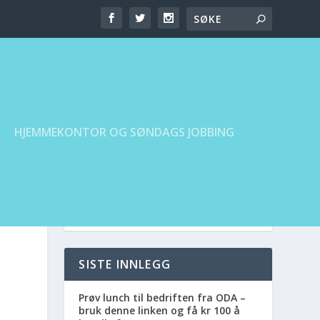
HJEMMEKONTOR OG SØNDAGS JOBBING
SISTE INNLEGG
Prøv lunch til bedriften fra ODA –
bruk denne linken og få kr 100 å