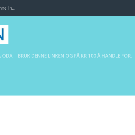
ne lin...
 ODA – BRUK DENNE LINKEN OG FÅ KR 100 Å HANDLE FOR.