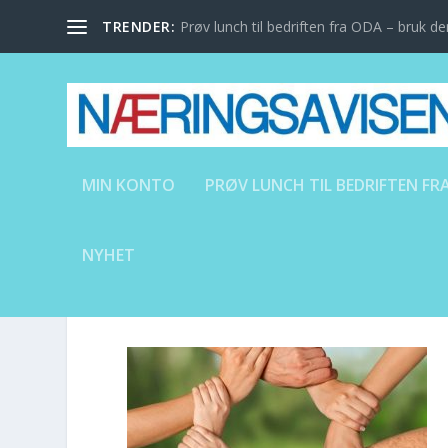
TRENDER:
Prøv lunch til bedriften fra ODA – bruk den
MIN KONTO
PRØV LUNCH TIL BEDRIFTEN FRA
NYHET
HENDER