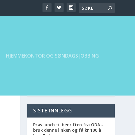
HJEMMEKONTOR OG SØNDAGS JOBBING
SISTE INNLEGG
Prøv lunch til bedriften fra ODA –
bruk denne linken og få kr 100 å