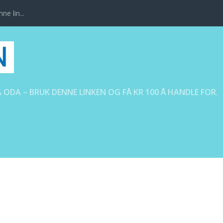
ne lin...
 ODA – BRUK DENNE LINKEN OG FÅ KR 100 Å HANDLE FOR.
OBERTWALMANN-IFI.NO-2