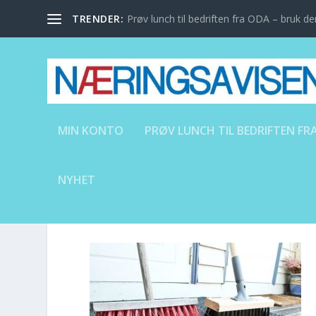
TRENDER:
Prøv lunch til bedriften fra ODA – bruk den
MIN KONTO
PRØV LUNCH TIL BEDRIFTEN FRA
NYHET
NY OG GAMMEL-FOTO-R